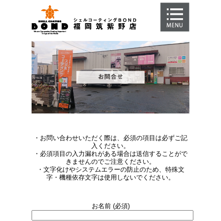
HOME
スマホコーティングとは
メニュー紹介
料金
よくあるご質問
店舗紹介
・お問い合わせいただく際は、必須の項目は必ずご記
お問合せ
入ください。
・必須項目の入力漏れがある場合は送信することがで
きませんのでご注意ください。
店舗からのお知らせ
・文字化けやシステムエラーの防止のため、特殊文
字・機種依存文字は使用しないでください。
お名前 (必須)