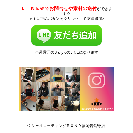
ＬＩＮＥ＠でお問合せや素材の送付
ができま
す☆
まずは下のボタンをクリックして友達追加♪
※運営元のB-styleのLINEになります
© シェルコーティングＢＯＮＤ福岡筑紫野店.